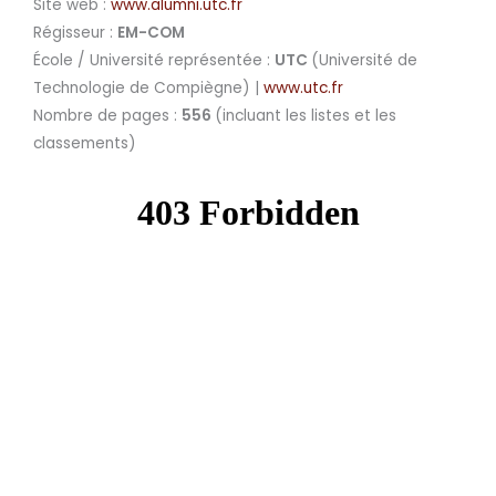
Site web :
www.alumni.utc.fr
Régisseur :
EM-COM
École / Université représentée :
UTC
(Université de
Technologie de Compiègne) |
www.utc.fr
Nombre de pages :
556
(incluant les listes et les
classements)